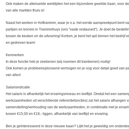
Ook maken de afwisselde werktijden het een bijzondere gewilde baan, voor de
van alle markten thuis is!
Naast het werken in Hoftrammm, waar je o.a. het eerste aanspreekpunt bent va
partijen en borrels in Trammmhuys (ons "vaste restaurant"). Je doet de bestelli
tussen de keuken en de uitvoering! Kortom, je bent het spil binnen het bedrijf 
en gedreven team!
Kenmerken
In deze functie heb je zeebenen (wij noemen dit trambenen) nodig!
Ook komen je probleemoplossend vermogen en je oog voor detail goed van pa
van alles!
Salarisindicatie
Het salaris is afhankelijk het ervaringsniveau en leeftijd. Omdat het een sameng
werkzaamheden uit verschillende referentiefuncties) zal het salaris afhangen va
samenstelling/verhouding van de werkzaamheden, in combinatie met je ervaring. 
tussen €15,00 en €18,- liggen, afhankelijk van leeftijd en ervaring.
Ben je geïnteresseerd in deze nieuwe baan? Lijkt het je geweldig om onderdeel