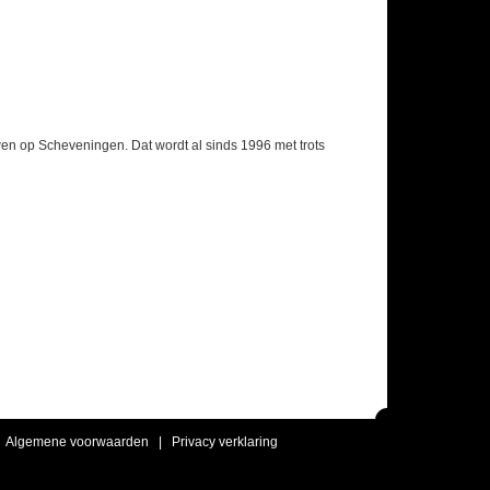
wen op Scheveningen. Dat wordt al sinds 1996 met trots
|
Algemene voorwaarden
|
Privacy verklaring