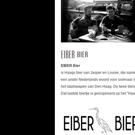
EIBER bier
EIBER Bier
is Haags bier van Jasper en Louise, die sa
een ander Nederlands woord voor ooievaar is,
het stadswapen van Den Haag. De twee bieren
Dat laatste biertje is geinspireerd op het "Ha