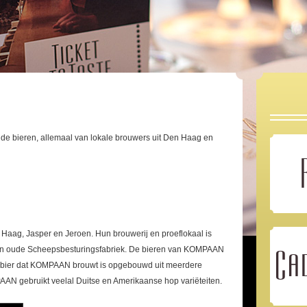
nde bieren, allemaal van lokale brouwers uit Den Haag en
Haag, Jasper en Jeroen. Hun brouwerij en proeflokaal is
een oude Scheepsbesturingsfabriek. De bieren van KOMPAAN
Ca
k bier dat KOMPAAN brouwt is opgebouwd uit meerdere
N gebruikt veelal Duitse en Amerikaanse hop variëteiten.