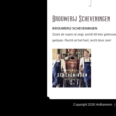
Brouwerij Scheveningen
BROUWERIJ SCHEVENINGEN
Zoals de naam al zegt, wordt dit bier gebrou
gedaan. Recht uit het hart, recht door zee!
Copyright 2026 Hoftrammm 